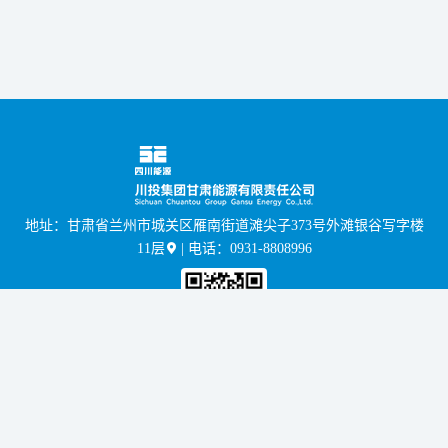
地址：甘肃省兰州市城关区雁南街道滩尖子373号外滩银谷写字楼
11层
| 电话：0931-8808996

手机扫码访问
©2026 四川能源发展集团甘肃电力有限公司 版权所有.
蜀ICP备2022005219号-1