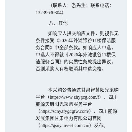
（
联系人：游先生；联系电话：
13239630304）
八、其他
如响应人提交响应文件
，则视作无
条件接受
《
2026年外滩银谷11楼保洁服
务合同
》
中全部条款。如
响应人中选，
中选人不得就《2026年外滩银谷11楼保
洁服务合同》的实质性条款提出异议，
否则采购人有权取消其中选资格。
本采购公告通过甘肃智慧阳光采购
平台
（
https://www.zhygcg.com/f）、
四川
能源天府阳光采购服务平台
（
https://scny.tfygcgfw.com/）
、四川能源
发展集团甘肃电力有限公司
官网
（
https://gsny.invest.com.cn/）发布。