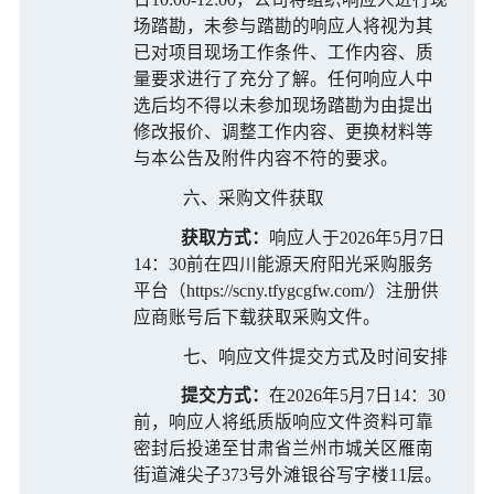
场踏勘，未参与踏勘的响应人将视为其
已对项目现场工作条件、工作内容、质
量要求进行了充分了解。任何响应人中
选后均不得以未参加现场踏勘为由提出
修改报价、调整工作内容、更换材料等
与本公告及附件内容不符的要求。
六、采购文件获取
获取方式：
响应
人于
202
6年5月7日
14：30前
在四川能源天府阳光采购服务
平台（
https://scny.tfygcgfw.com/）注册供
应商账号后下载
获取采购文件。
七、响应文件提交方式及时间安排
提交方式：
在
202
6年5月7日14：30
前，响应人将纸质版响应文件资料可靠
密封后投递至
甘肃省兰州市城关区雁南
街道滩尖子
373号外滩银谷写字楼11层
。